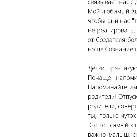
связывает нас с 
Мой любимый Хью
чтобы они нас "
не реагировать,
от Создателя бо
наше Сознание о
Детки, практику
Почаще напоми
Напоминайте им,
родители! Отпуск
родители, совер
ты, только чуто
Это тот самый к
важно малыш, ск