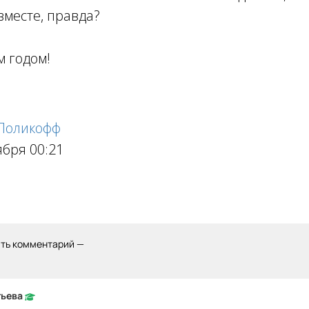
вместе, правда?
 годом!
 Поликофф
ября 00:21
ить комментарий —
тьева