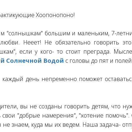
рактикующие Хоопонопоно!
им "солнышкам" большим и маленьким, 7-летн
 любви. Нееет! Не обязательно говорить это
кам", если у кого- то стоит преграда. Мыс
й Солнечной Водой
с головы до пят и поле
а каждый день непременно поможет оставатьс
дители, вы не созданы говорить детям, что ну
ь свои "добрые намерения", "хотение помочь"
е знаем, куда мы их ведем. Наша задача- отпу