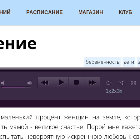
АНИЙ
РАСПИСАНИЕ
МАГАЗИН
КЛУБ
ение
беременность
дети
1x
2x
3x
 маленький процент женщин на земле, кото
ть мамой - великое счастье. Порой мне кажетс
спытать невероятную искреннюю любовь к св