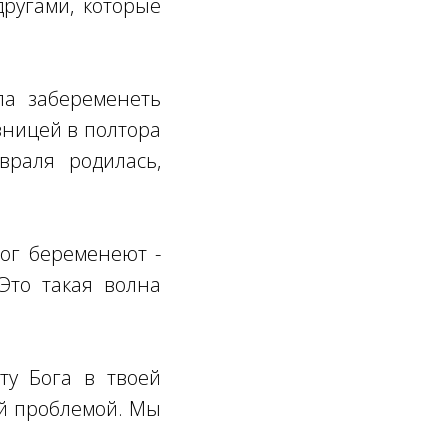
другами, которые
ла забеременеть
азницей в полтора
враля родилась,
мог беременеют -
 Это такая волна
ту Бога в твоей
ой проблемой. Мы