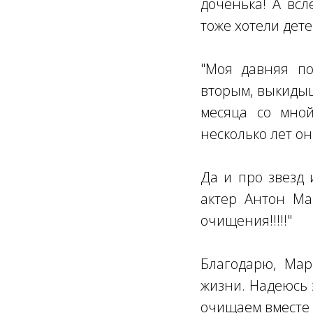
доченька! А всл
тоже хотели дете
"Моя давняя по
вторым, выкидыш 
месяца со мной
несколько лет он
Да и про звезд 
актер Антон Мак
очищения!!!!!"
Благодарю, Мар
жизни. Надеюсь 
очищаем вместе 