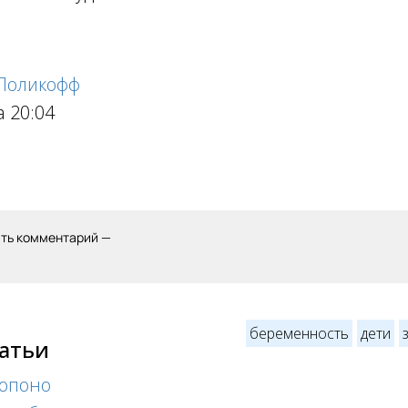
 Поликофф
а 20:04
ить комментарий —
беременность
дети
татьи
нопоно