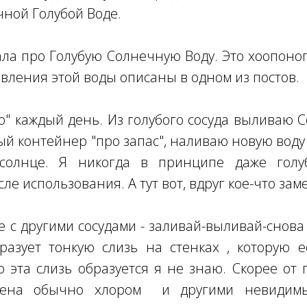
чной Голубой Воде.
ала про Голубую Солнечную Воду. Это хоопоно
вления этой воды описаны в одном из постов.
аю" каждый день. Из голубого сосуда выливаю 
ый контейнер "про запас", наливаю новую воду 
солнце. Я никогда в принципе даже голу
ле использования. А тут вот, вдруг кое-что зам
е с другими сосудами - заливай-выливай-снова 
разует тонкую слизь на стенках , которую е
о эта слизь образуется я не знаю. Скорее от 
лнена обычно хлором и другими невидим