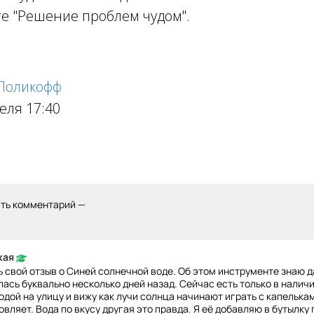
ге "Решение проблем чудом".
 Поликофф
еля 17:40
ить комментарий —
кая
ь свой отзыв о Синей солнечной воде. Об этом инструменте знаю д
лась буквально несколько дней назад. Сейчас есть только в налич
одой на улицу и вижу как лучи солнца начинают играть с капелькам
вляет. Вода по вкусу другая это правда. Я её добавляю в бутылку