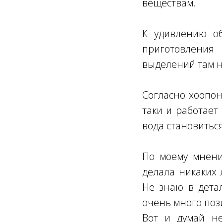
веществам.
К удивлению об
приготовления
выделений там не
Согласно хоопон
таки и работает
вода становитьс
По моему мнени
делала никаких 
Не знаю в дета
очень много по
Вот и думай не