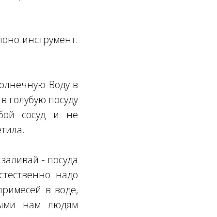
поно инструмент.
Солнечную Воду в
в голубую посуду
бой сосуд и не
етила.
заливай - посуда
стественно надо
примесей в воде,
ыми нам людям