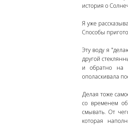
история о Солне
Я уже рассказыв
Способы пригото
Эту воду я "дел
другой стеклянн
и обратно на 
ополаскивала пос
Делая тоже само
со временем об
смывать. От чег
которая напо