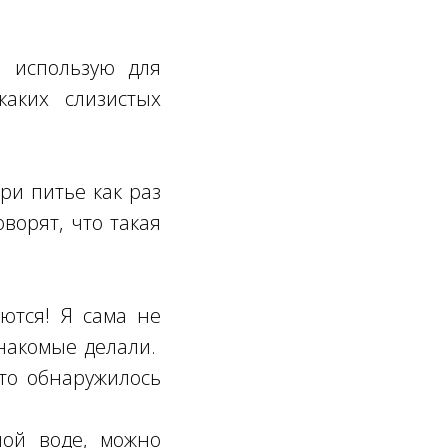
я использую для
аких слизистых
ри питье как раз
ворят, что такая
ются! Я сама не
знакомые делали.
то обнаружилось
ной воде, можно