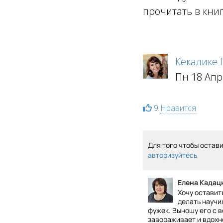
прочитать в кни
Кекалике
Пн 18 Апр
9
Нравится
Для того чтобы остав
авторизуйтесь
Елена Кадац
Хочу оставит
делать научи
фужек. Выношу его с в
завораживает и вдохно