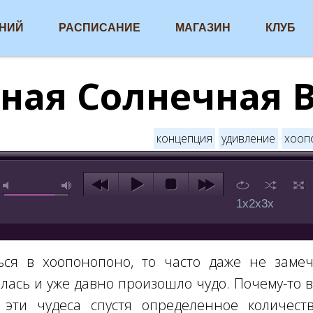
АНИЙ
РАСПИСАНИЕ
МАГАЗИН
КЛУБ
ная Солнечная 
концепция
удивление
хооп
1x
2x
3x
ся в хоопонопоно, то часто даже не замеч
лась и уже давно произошло чудо. Почему-то в
 эти чудеса спустя определенное количест