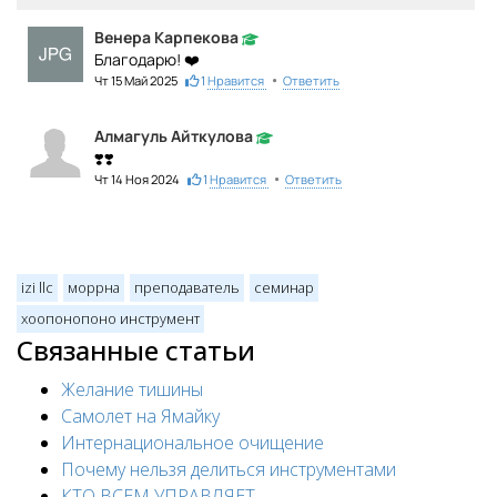
Венера Карпекова
Благодарю! ❤️
•
Чт 15 Май 2025
1
Нравится
Ответить
Алмагуль Айткулова
❣️❣️
•
Чт 14 Ноя 2024
1
Нравится
Ответить
izi llc
моррна
преподаватель
семинар
хоопонопоно инструмент
Связанные статьи
Желание тишины
Самолет на Ямайку
Интернациональное очищение
Почему нельзя делиться инструментами
КТО ВСЕМ УПРАВЛЯЕТ