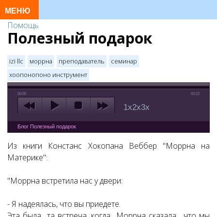
Помощь
Полезный подарок
izi llc
моррна
преподаватель
семинар
хоопонопоно инструмент
00:00
02:22
1x
2x
3x
Блог Полезный подарок
Из книги
Констанс Хокопана Веббер "Моррна на
Материке"
:
"Моррна встретила нас у двери:
- Я надеялась, что вы приедете.
Эта была та встреча, когда Моррна сказала, что мы