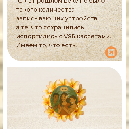
как в прошлом веке не было
такого количества
записывающих устройств,
а те, что сохранились
испортились с VSR кассетами.
Имеем то, что есть.
Ссылка на это место страницы:
#razdel2