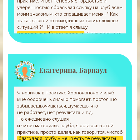
практике. И вот теперь я с гордостью и
уверенностью сбрасывая ссылку на клуб всем
моим знакомым, кто спрашивает меня : " Как
ты так спокойно выходишь из таких сложных
ситуаций ?" . И в ответ я слышу
только слова благодарности
! Я так рада , что
с помощью маленькой ссылки на Клуб, все
больше и больше становится людей , которые
подхватывают эстафету очищения! Встречи
месяца и прогнозы дают мощный стимул
чистить и чистить. Безмерно и сердечно
Екатерина, Барнаул
благодарю вас, Гуля, и всех , кто ричастен к
клубу за такой огромный труд и вклад в
очищение! Благодарю!
Я новичок в практике Хоопонапоно и клуб
мне ооооочень сильно помогает, постоянно
забываешьочищаться, думаешь, что
не работает, нет результата и т.д.
Но ежедневно слушая
и читая материалы клуба, я остаюсь в этой
практике, просто делая, как говорится, чистоб
благодаря клубу у меня есть те результаты