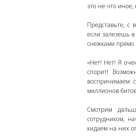
это не что иное,
Представьте, с 
если залезешь в 
снежками прямо в 
«Нет! Нет! Я оч
спорит! Возмож
воспринимаем с
миллионов битов
Смотрим дальш
сотрудником, н
кидаем на них о