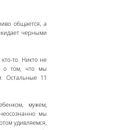
ливо общается, а
о «кидает черными
кто-то. Никто не
м о том, что мы
и. Остальные 11
бенком, мужем,
 неосознанно мы
отом удивляемся,