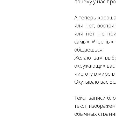
почему у нас пр
А теперь хороша
или нет, воспри
или нет, но пр
самых «Черных С
общаешься.
Желаю вам выбр
окружающих вас л
чистоту в мире в
Окутываю вас Б
Текст записи бл
текст, изображен
обычных страни