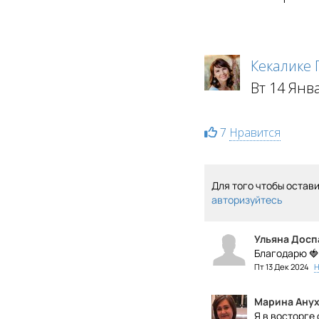
Кекалике
Вт 14 Янв
7
Нравится
Для того чтобы остав
авторизуйтесь
Ульяна Досп
Благодарю 🍓
Пт 13 Дек 2024
Н
Марина Анух
Я в восторге 