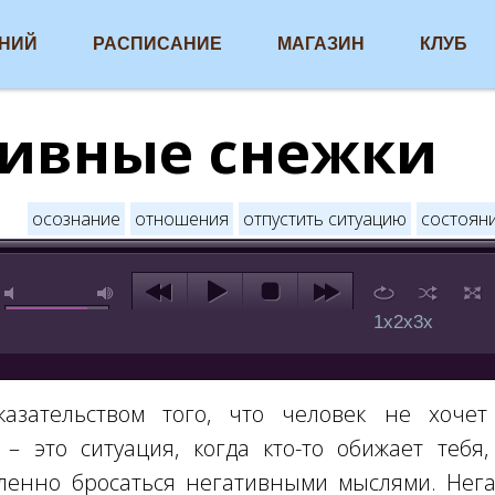
АНИЙ
РАСПИСАНИЕ
МАГАЗИН
КЛУБ
тивные снежки
осознание
отношения
отпустить ситуацию
состояни
1x
2x
3x
азательством того, что человек не хоче
 – это ситуация, когда кто-то обижает тебя,
енно бросаться негативными мыслями. Нег