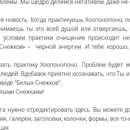
облемы. Мы щедро делимся негативом, даже не с
я новость. Когда практикуешь Хоопонопоно, 
нимаешь ты это всей душой или отвергаешь,
и условии практики очищения происходит не
нежков» – черной энергии. И тебе хорошо, 
ать практику Хоопонопоно. Проблем будет м
юдей. Вдобавок приятно осознавать, что Ты и е
 виде "Белых Снежков".
елыми Снежками!
ога нужно отредактировать здесь. Вы можете д
ия, галереи, заголовки, колонки, формы, все то-
цах