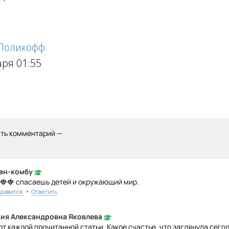
 Поликофф
аря 01:55
ить комментарий —
ан-комбу
🍓🍓 спасаешь детей и окружающий мир.
•
равится
Ответить
ия Александровна Яковлева
от каждой прочитанной статьи. Какое счастье, что заглянула сегод