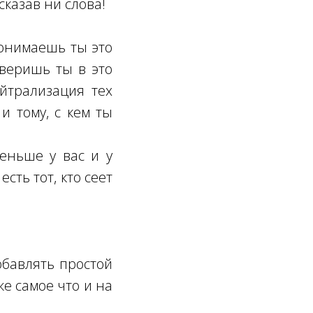
казав ни слова!
понимаешь ты это
 веришь ты в это
йтрализация тех
и тому, с кем ты
еньше у вас и у
сть тот, кто сеет
обавлять простой
же самое что и на