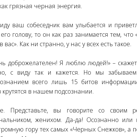
 как грязная черная энергия.
виду ваш собеседник вам улыбается и привет
его голову, то он как раз занимается тем, чт
вас». Как ни странно, у нас у всех есть такое.
ень доброжелателен! Я люблю людей!» – скажет 
но, с виду так и кажется. Но мы забывае
ознанием всего лишь 15 битов информаци
 крутятся в нашем подсознании.
е. Представьте, вы говорите со своим ре
ачальником, женихом. Да-да! Осознанно или
громную гору тех самых «Черных Снежков», а п