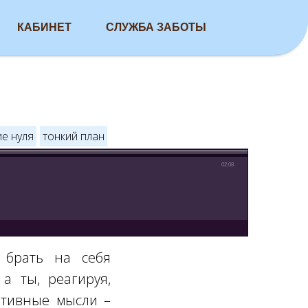
КАБИНЕТ
СЛУЖБА ЗАБОТЫ
е нуля
тонкий план
02:08
т брать на себя
 а ты, реагируя,
ативные мысли –