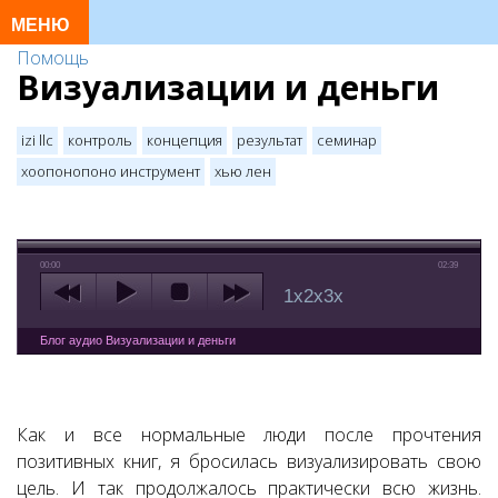
Помощь
Визуализации и деньги
izi llc
контроль
концепция
результат
семинар
хоопонопоно инструмент
хью лен
00:00
02:39
1x
2x
3x
Блог аудио Визуализации и деньги
Как и все нормальные люди после прочтения
позитивных книг, я бросилась визуализировать свою
цель. И так продолжалось практически всю жизнь.