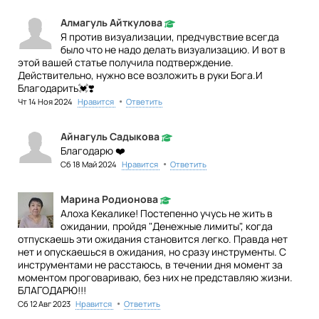
Алмагуль Айткулова
Я против визуализации, предчувствие всегда
было что не надо делать визуализацию. И вот в
этой вашей статье получила подтверждение.
Действительно, нужно все возложить в руки Бога.И
Благодарить💓❣️
•
Чт 14 Ноя 2024
Нравится
Ответить
Айнагуль Садыкова
Благодарю ❤️
•
Сб 18 Май 2024
Нравится
Ответить
Марина Родионова
Алоха Кекалике! Постепенно учусь не жить в
ожидании, пройдя "Денежные лимиты", когда
отпускаешь эти ожидания становится легко. Правда нет
нет и опускаешься в ожидания, но сразу инструменты. С
инструментами не расстаюсь, в течении дня момент за
моментом проговариваю, без них не представляю жизни.
БЛАГОДАРЮ!!!
•
Сб 12 Авг 2023
Нравится
Ответить