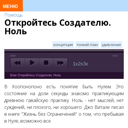
Помощь
Откройтесь Создателю.
Ноль
концепция
тонкий план
удивление
00:00
02:15
1x
2x
3x
Блог Откройтесь Создателю. Ноль
В Хоопонопоно есть понятие Быть Нулем. Это
состояние на доли секунды знакомо практикующим
древнюю гавайскую практику. Ноль - нет мыслей, нет
суждений, ни плохого, ни хорошего. Джо Витале писал
в книге "Жизнь без Ограничений" о том, что пребывая
в Нуле, возможно все.