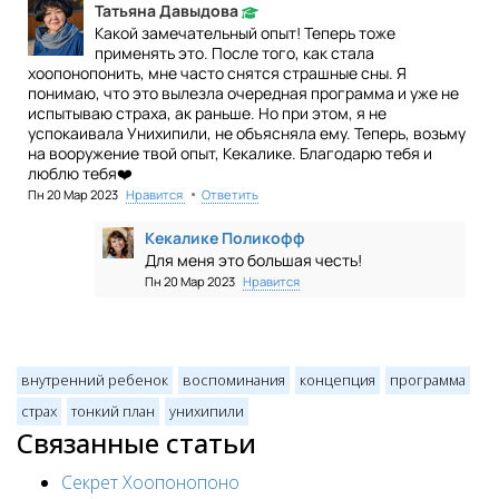
Татьяна Давыдова
Какой замечательный опыт! Теперь тоже
применять это. После того, как стала
хоопонопонить, мне часто снятся страшные сны. Я
понимаю, что это вылезла очередная программа и уже не
испытываю страха, ак раньше. Но при этом, я не
успокаивала Унихипили, не объясняла ему. Теперь, возьму
на вооружение твой опыт, Кекалике. Благодарю тебя и
люблю тебя❤️
•
Пн 20 Мар 2023
Нравится
Ответить
Кекалике Поликофф
Для меня это большая честь!
Пн 20 Мар 2023
Нравится
внутренний ребенок
воспоминания
концепция
программа
страх
тонкий план
унихипили
Связанные статьи
Секрет Хоопонопоно