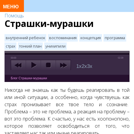
Помощь
Страшки-мурашки
внутренний ребенок
воспоминания
концепция
программа
страх
тонкий план
унихипили
00:00
02:39
1x
2x
3x
Блог Страшки-мурашки
Никогда не знаешь как ты будешь реагировать в той
или иной ситуации, а особенно, когда чувствуешь как
страх пронизывает все твое тело и сознание.
Проблема – это не проблема, а реакция на проблему –
вот это проблема. К счастью, у нас есть хоопонопоно,
которое позволяет освободиться от того, что
заставляет нас так или иначе реагировать.