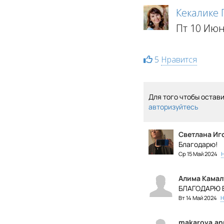
Кекалике
Пт 10 Июн
5
Нравится
Для того чтобы остав
авторизуйтесь
Светлана Иг
Благодарю!
Ср 15 Май 2024
Алима Камал
БЛАГОДАРЮ В
Вт 14 Май 2024
Н
makarova.an