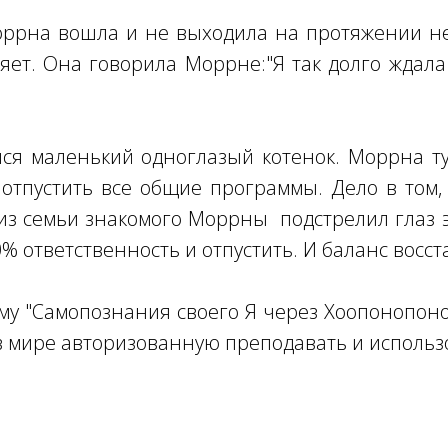
ррна вошла и не выходила на протяжении не
яет. Она говорила Моррне:"Я так долго ждала 
ся маленький одноглазый котенок. Моррна тут
 отпустить все общие программы. Дело в том,
из семьи знакомого Моррны подстрелил глаз э
0% ответственность и отпустить. И баланс восст
му "Самопознания своего Я через Хоопонопо
в мире авторизованную преподавать и использ