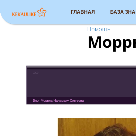
ГЛАВНАЯ
БАЗА ЗН
Помощь
Морр
00:00
Блог Моррна Наламаку Симеона