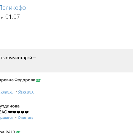
 Поликофф
я 01:07
ить комментарий —
оревна Федорова
•
Нравится
Ответить
утдинова
АС ❤️❤️❤️❤️❤️
•
равится
Ответить
na.2410