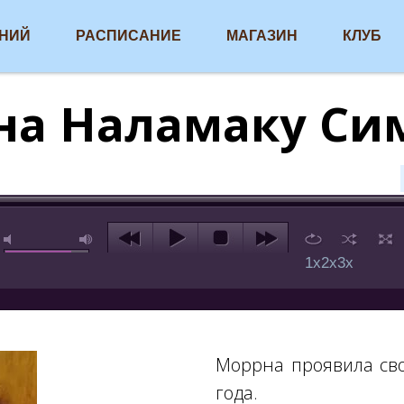
АНИЙ
РАСПИСАНИЕ
МАГАЗИН
КЛУБ
на Наламаку Си
1x
2x
3x
Моррна проявила сво
года.