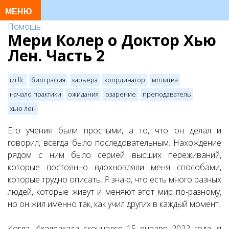
Помощь
Мери Колер о Доктор Хью
Лен. Часть 2
izi llc
биография
карьера
координатор
молитва
начало практики
ожидания
озарение
преподаватель
хью лен
Его учения были простыми, а то, что он делал и
говорил, всегда было последовательным. Нахождение
рядом с ним было серией высших переживаний,
которые постоянно вдохновляли меня способами,
которые трудно описать. Я знаю, что есть много разных
людей, которые живут и меняют этот мир по-разному,
но он жил именно так, как учил других в каждый момент.
Когда Ихалеакала скончался 15 января 2022 года, я