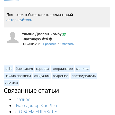
Для того чтобы оставить комментарий —
авторизуйтесь
Ульяна Доспан-комбу
Благодарю 🍓🍓🍓
•
Пн 13 Янв 2025
Нравится
Ответить
izi llc
биография
карьера
координатор
молитва
начало практики
ожидания
озарение
преподаватель
хью лен
Связанные статьи
Главное
Пуа о Доктор Хью Лен
КТО ВСЕМ УПРАВЛЯЕТ