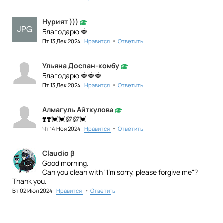
Нурият )))
Благодарю 🍓
•
Пт 13 Дек 2024
Нравится
Ответить
Ульяна Доспан-комбу
Благодарю 🍓🍓🍓
•
Пт 13 Дек 2024
Нравится
Ответить
Алмагуль Айткулова
❣️❣️💓💓💯💯💓
•
Чт 14 Ноя 2024
Нравится
Ответить
Claudio β
Good morning.
Can you clean with "I'm sorry, please forgive me"?
Thank you.
•
Вт 02 Июл 2024
Нравится
Ответить