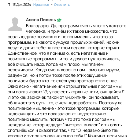
•
Пт 13 Дек 2024
Нравится
Ответить
Алина Пивень
Благодарю. Да, программ очень много у каждого
человека, и причём их такое множество, что
реально даже возможно и не понимаешь, что это за
программы, из какого сундука прошлых жизней, но они
лезут и давят тебе на все твои педали, которые торчат.
Единственное, что я понимаю, есть негативные и
позитивные программы - и то, и другое нужно очищать,
всё очищать надо. Когда нам плохо, мы плачем,
переживаем. Когда очень хорошо нам - эмоционируем,
радуемся, но и потом тоже после этих ощущений
понимаем будто что-то сдёрнуло простарнство с нас.
Одно ясно - негативные или отрицательные программы
они показывают: "Э, у вас есть кордные нити, очищайся !".
И это как звоночек такой от унихипили, он показывает,
обнажает эту суть - то, с чем надо работать. Поэтому да,
позитивное мышление - это тоже программы, которые
надо очищать и это показал опыт: недостаточно
позитивно мыслить, потому что это тоже программы
неведомые, которые дадут "выстрел, выхлоп" и ты опять
споткнёшься и окажется так, что "О, недавно было так
хорошо и тут раз снова накрыло тебя !". Конечно, если мы в