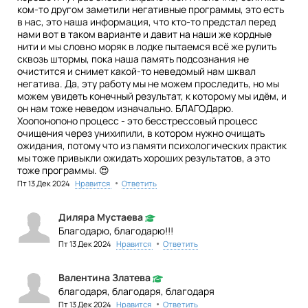
ком-то другом заметили негативные программы, это есть
в нас, это наша информация, что кто-то предстал перед
нами вот в таком варианте и давит на наши же кордные
нити и мы словно моряк в лодке пытаемся всё же рулить
сквозь штормы, пока наша память подсознания не
очистится и снимет какой-то неведомый нам шквал
негатива. Да, эту работу мы не можем проследить, но мы
можем увидеть конечный результат, к которому мы идём, и
он нам тоже неведом изначально. БЛАГОДарю.
Хоопонопоно процесс - это бесстрессовый процесс
очищения через унихипили, в котором нужно очищать
ожидания, потому что из памяти психологических практик
мы тоже привыкли ожидать хороших результатов, а это
тоже программы. 😍
•
Пт 13 Дек 2024
Нравится
Ответить
Диляра Мустаева
Благодарю, благодарю!!!
•
Пт 13 Дек 2024
Нравится
Ответить
Валентина Златева
благодаря, благодаря, благодаря
•
Пт 13 Дек 2024
Нравится
Ответить