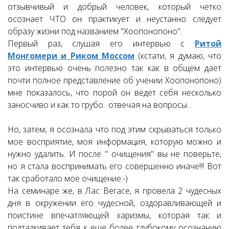
отзывчивый и добрый человек, который четко
осознает ЧТО он практикует и неустанно следует
образу жизни под названием "Хоопонопоно".
Первый раз, слушая его интервью с
Ритой
Монгомери и Риком Моссом
(кстати, я думаю, что
это интервью очень полезно так как в общем дает
почти полное представление об учении Хоопонопоно)
мне показалось, что порой он ведет себя несколько
заносчиво и как то грубо.. отвечая на вопросы...
Но, затем, я осознала что под этим скрываться только
мое восприятие, моя информация, которую можно и
нужно удалить. И после " очищения" вы не поверьте,
но я стала воспринимать его совершенно иначе!!! Вот
так сработало мое очищение:-)
На семинаре же, в Лас Вегасе, я провела 2 чудесных
дня в окружении его чудесной, оздоравливающей и
поистине впечатляющей харизмы, которая так и
подталкивает тебя к еще более глубокому осознанию