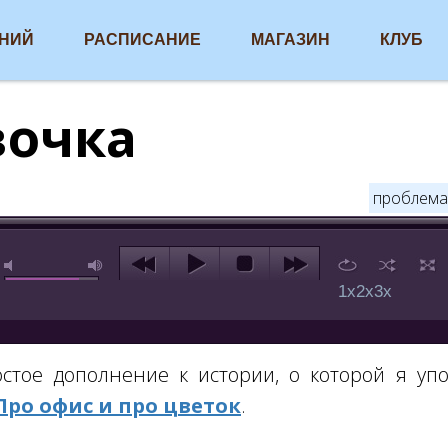
АНИЙ
РАСПИСАНИЕ
МАГАЗИН
КЛУБ
вочка
проблема
1x
2x
3x
остое дополнение к истории, о которой я у
Про офис и про цветок
.