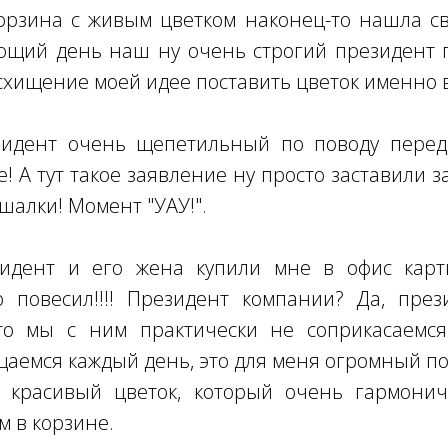
орзина с живым цветком наконец-то нашла с
ующий день наш ну очень строгий президент 
схищение моей идее поставить цветок именно в
зидент очень щепетильный по поводу пере
! А тут такое заявление ну просто заставили 
шалки! Момент "УАУ!".
зидент и его жена купили мне в офис карт
о повесил!!!! Президент компании? Да, през
то мы с ним практически не соприкасаемс
аемся каждый день, это для меня огромный по
 красивый цветок, который очень гармонич
 в корзине.