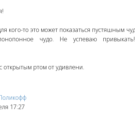
я!
ля кого-то это может показаться пустяшным чу
понопонное чудо. Не успеваю привыкат
с открытым ртом от удивлени.
 Поликофф
еля 17:27