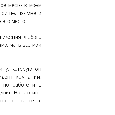
вое место в моем
пришел ко мне и
 это место.
движения любого
замолчать все мои
ину, которую он
идент компании.
я по работе и в
двиг! На картине
но сочетается с