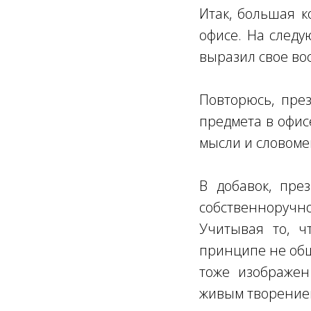
Итак, большая к
офисе. На след
выразил свое во
Повторюсь, пре
предмета в офисе
мысли и словоме
В добавок, пре
собственноручн
Учитывая то, ч
принципе не общ
тоже изображен
живым творением