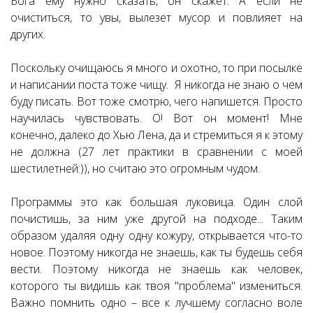
Бога ему нужно сказать, он скажет. А если не
очиститься, то увы, вылезет мусор и повлияет на
других.
Поскольку очищаюсь я много и охотно, то при посылке
и написании поста тоже чищу. Я никогда не знаю о чем
буду писать. Вот тоже смотрю, чего напишется. Просто
научилась чувствовать. О! Вот он момент! Мне
конечно, далеко до Хью Лена, да и стремиться я к этому
не должна (27 лет практики в сравнении с моей
шестилетней:)), но считаю это огромным чудом.
Программы это как большая луковица. Один слой
почистишь, за ним уже другой на подходе... Таким
образом удаляя одну одну кожуру, открывается что-то
новое. Поэтому никогда не знаешь, как ты будешь себя
вести. Поэтому никогда не знаешь как человек,
которого ты видишь как твоя "проблема" измениться.
Важно помнить одно – все к лучшему согласно воле