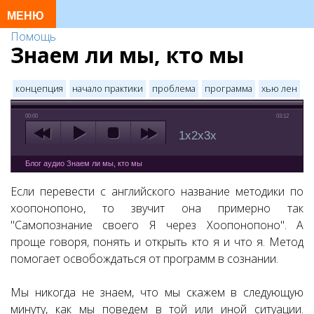
Помощь
Знаем ли мы, кто мы
концепция
начало практики
проблема
программа
хью лен
00:00
03:12
1x
2x
3x
Блог аудио Знаем ли мы, кто мы
Если перевести с английского название методики по
хоопонопоно, то звучит она примерно так
"Самопознание своего Я через Хоопонопоно". А
проще говоря, понять и открыть кто я и что я. Метод
помогает освобождаться от программ в сознании.
Мы никогда не знаем, что мы скажем в следующую
минуту, как мы поведем в той или иной ситуации.