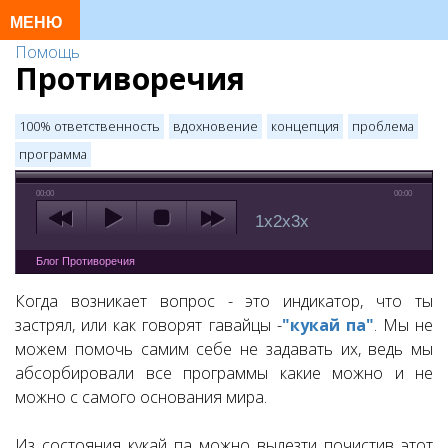
Помощь
Противоречия
100% ответственность
вдохновение
концепция
проблема
программа
00:00
00:00
1x
2x
3x
Блог Противоречия
Когда возникает вопрос - это индикатор, что ты
застрял, или как говорят гавайцы -
"кукай па"
. Мы не
можем помочь самим себе не задавать их, ведь мы
абсорбировали все программы какие можно и не
можно с самого основания мира.
Из состояния кукай па можно вылезти почистив этот