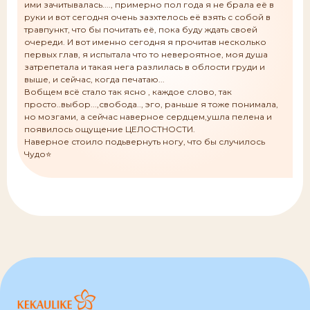
ими зачитывалась...., примерно пол года я не брала её в
руки и вот сегодня очень зазхтелось её взять с собой в
травпункт, что бы почитать её, пока буду ждать своей
очереди. И вот именно сегодня я прочитав несколько
первых глав, я испытала что то невероятное, моя душа
затрепетала и такая нега разлилась в облости груди и
выше, и сейчас, когда печатаю...
Вобщем всё стало так ясно , каждое слово, так
просто..выбор...,свобода.., эго, раньше я тоже понимала,
но мозгами, а сейчас наверное сердцем,ушла пелена и
появилось ощущение ЦЕЛОСТНОСТИ.
Наверное стоило подьвернуть ногу, что бы случилось
Чудо⭐