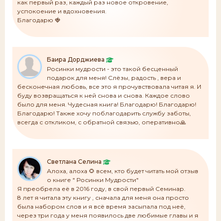
как первый раз, каждый раз новое откровение,
успокоение и вдохновения.
Благодарю 🍓
Баира Дорджиева
Росинки мудрости - это такой бесценный
подарок для меня! Слёзы, радость , вера и
бесконечная любовь, все это я прочувствовала читая я. И
буду возвращаться к ней снова и снова. Каждое слово
было для меня. Чудесная книга! Благодарю! Благодарю!
Благодарю! Также хочу поблагодарить службу заботы,
всегда с откликом, с обратной связью, оперативно🙏
Светлана Селина
Алоха, алоха 🌻 всем, кто будет читать мой отзыв
о книге " Росинки Мудрости"
Я преобрела её в 2016 году, в свой первый Семинар.
8 лет я читала эту книгу , сначала для меня она просто
была набором слов и я всё время засыпала под неё,
через три года у меня появилось две любимые главы и я