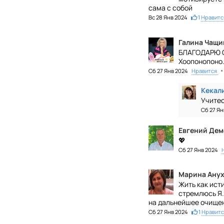
сама с собой
Вс 28 Янв 2024
1
Нравитс
Галина Чащи
БЛАГОДАРЮ ОТ
Хоопонопоно.
•
Сб 27 Янв 2024
Нравится
Кекал
Учитес
Сб 27 Я
Евгений Дем
💖
Сб 27 Янв 2024
Марина Анух
Жить как ист
стремлюсь Я.
на дальнейшее очищен
Сб 27 Янв 2024
1
Нравитс