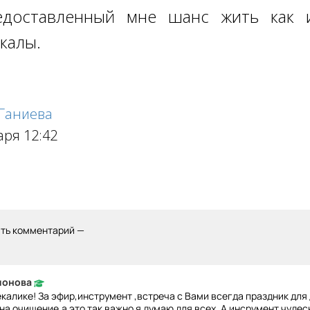
едоставленный мне шанс жить как 
калы.
 Ганиева
аря 12:42
ить комментарий —
ионова
калике! За эфир,инструмент ,встреча с Вами всегда праздник для
на очищение,а это так важно я думаю для всех. А инсрумент чуде