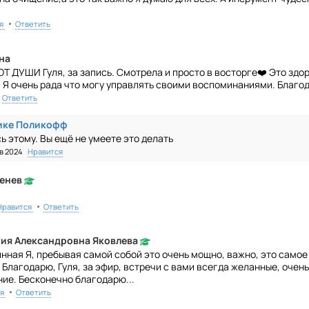
•
я
Ответить
на
 ДУШИ Гуля, за запись. Смотрела и просто в восторге❤️ Это здор
 Я очень рада что могу управлять своими воспоминаниями. Благо
Ответить
ике Поликофф
ь этому. Вы ещё не умеете это делать
нв 2024
Нравится
енев
•
Нравится
Ответить
ия Александровна Яковлева
инная Я, пребывая самой собой это очень мощно, важно, это самое
 Благодарю, Гуля, за эфир, встречи с вами всегда желанные, очен
ие. Бесконечно благодарю...
•
я
Ответить