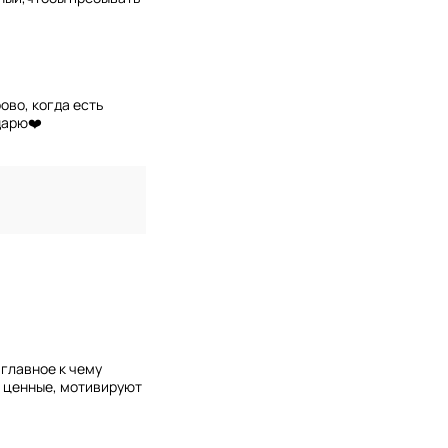
ово, когда есть
дарю❤️
 главное к чему
ь ценные, мотивируют