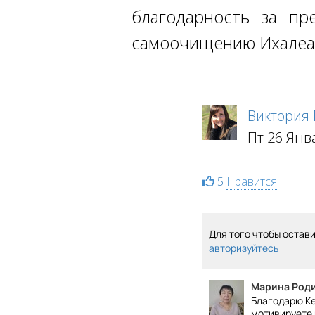
благодарность за пр
самоочищению Ихалеа
Виктория
Пт 26 Янв
5
Нравится
Для того чтобы остав
авторизуйтесь
Марина Род
Благодарю Ке
мотивируете 