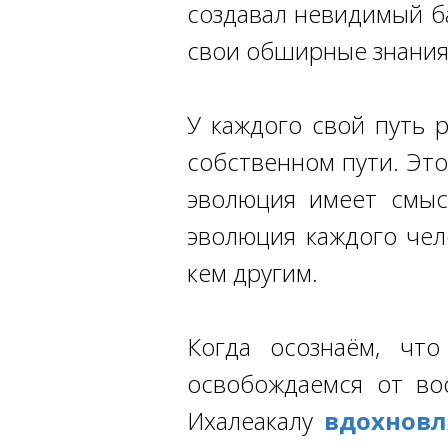
создавал невидимый б
свои обширные знания
У каждого свой путь 
собственном пути. Это
эволюция имеет смысл
эволюция каждого чел
кем другим.
Когда осознаём, чт
освобождаемся от во
Ихалеакалу
вдохнов