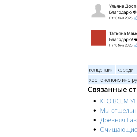
Ульяна Досп
Благодарю 🍓
Пт 10 Янв 2025
Татьяна Мам
Благодарю! ❤
Пт 10 Янв 2025
концепция
координ
хоопонопоно инстр
Связанные с
КТО ВСЕМ У
Мы отшельн
Древняя Гав
Очищающие