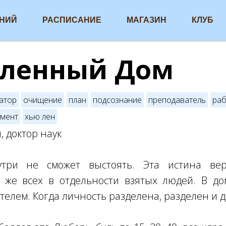
АНИЙ
РАСПИСАНИЕ
МАГАЗИН
КЛУБ
еленный Дом
атор
очищение
план
подсознание
преподаватель
раб
умент
хью лен
, доктор наук
три не сможет выстоять. Эта истина ве
к же всех в отдельности взятых людей. В д
телем. Когда личность разделена, разделен и д