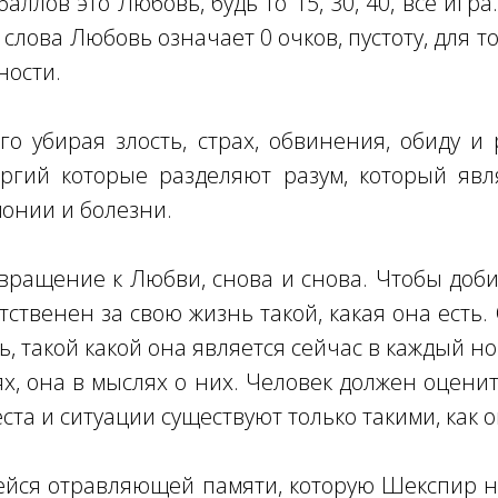
аллов это Любовь, будь то 15, 30, 40, все игр
лова Любовь означает 0 очков, пустоту, для т
ности.
го убирая злость, страх, обвинения, обиду и
ргий которые разделяют разум, который явля
монии и болезни.
ращение к Любви, снова и снова. Чтобы доби
тственен за свою жизнь такой, какая она есть.
, такой какой она является сейчас в каждый н
х, она в мыслях о них. Человек должен оценит
еста и ситуации существуют только такими, как 
йся отравляющей памяти, которую Шекспир н