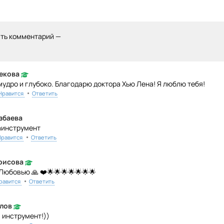
ить комментарий —
екова
мудро и глубоко. Благодарю доктора Хью Лена! Я люблю тебя!
•
Нравится
Ответить
збаева
аинструмент
•
Нравится
Ответить
рисова
Любовью 🙏 ❤️🌟🌟🌟🌟🌟🌟🌟
•
равится
Ответить
лов
 инструмент!))