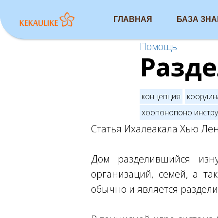
ГЛАВНАЯ
БАЗА ЗН
Помощь
Разд
концепция
координ
хоопонопоно инстр
Статья Ихалеакала Хью Лен
Дом разделившийся изну
организаций, семей, а та
обычно и является раздели