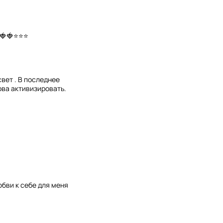
🍓🍓⭐⭐⭐
вет . В последнее
ова активизировать.

бви к себе для меня