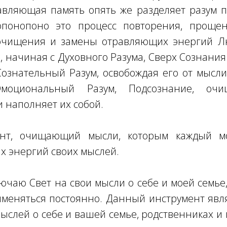
авляющая память опять же разделяет разум п
опонопоно это процесс повторения, прощен
очищения и замены отравляющих энергий Лю
м, начиная с Духовного Разума, Сверх Сознани
Сознательный Разум, освобождая его от мысл
моциональный Разум, Подсознание, оч
наполняет их собой.
нт, очищающий мысли, которым каждый мо
х энергий своих мыслей.
лючаю Свет на свои мысли о себе и моей семье,
именяться постоянно. Данный инструмент яв
слей о себе и вашей семье, родственниках и п