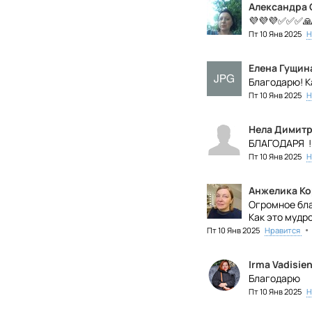
Александра
💜💜💜✅✅✅
Пт 10 Янв 2025
Н
Елена Гущин
Благодарю! К
Пт 10 Янв 2025
Н
Нела Димитр
БЛАГОДАРЯ !
Пт 10 Янв 2025
Н
Анжелика Ко
Огромное бла
Как это мудр
•
Пт 10 Янв 2025
Нравится
Irma Vadisie
Благодарю
Пт 10 Янв 2025
Н