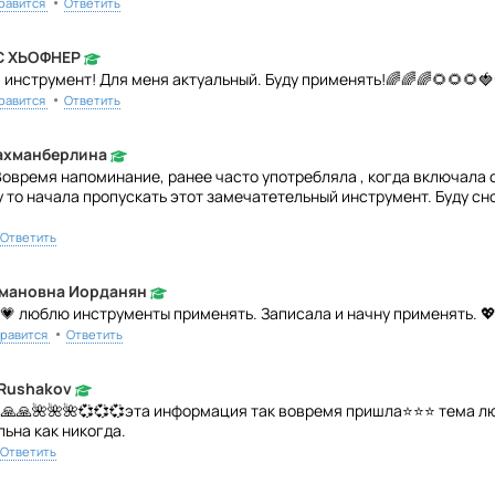
•
равится
Ответить
С ХЬОФНЕР
 инструмент! Для меня актуальный. Буду применять!🌈🌈🌈🌻🌻🌻
•
равится
Ответить
Рахманберлина
время напоминание, ранее часто употребляла , когда включала с
 то начала пропускать этот замечатетельный инструмент. Буду сн
Ответить
ьмановна Иорданян
💗 люблю инструменты применять. Записала и начну применять. 
•
равится
Ответить
 Rushakov
🙏🙏🌺🌺🌺💞💞💞эта информация так вовремя пришла⭐⭐⭐ тема лю
льна как никогда.
Ответить