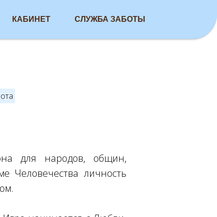
КАБИНЕТ
СЛУЖБА ЗАБОТЫ
ота
рна для народов, общин,
оме Человечества личность
ом.