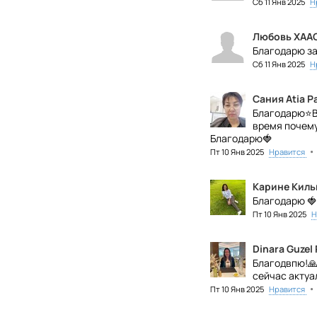
Сб 11 Янв 2025
Н
Любовь ХАА
Благодарю за
Сб 11 Янв 2025
Н
Сания Atia 
Благодарю⭐Во
время почему
Благодарю🍓
•
Пт 10 Янв 2025
Нравится
Карине Кил
Благодарю 🍓
Пт 10 Янв 2025
Н
Dinara Guzel
Благодвпю!🙏
сейчас актуа
•
Пт 10 Янв 2025
Нравится