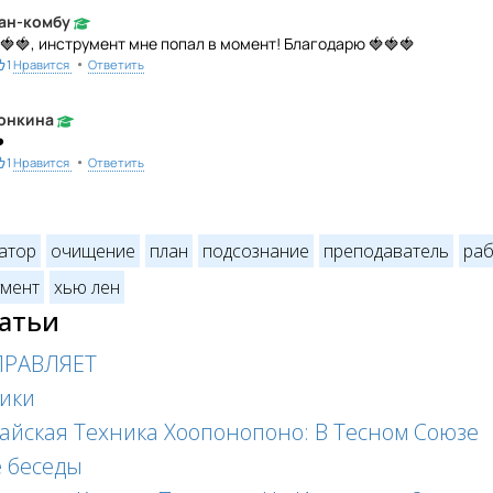
ан-комбу
🍓🍓, инструмент мне попал в момент! Благодарю 🍓🍓🍓
•
1
Нравится
Ответить
онкина
️
•
1
Нравится
Ответить
атор
очищение
план
подсознание
преподаватель
раб
умент
хью лен
татьи
ПРАВЛЯЕТ
ики
айская Техника Хоопонопоно: В Тесном Союзе
 беседы