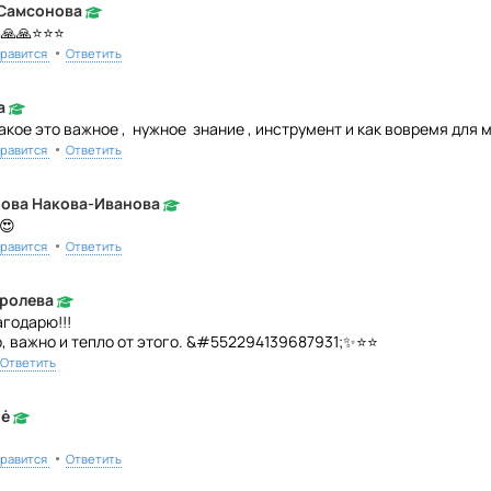
 Самсонова
🙏🙏⭐⭐⭐
•
равится
Ответить
а
акое это важное , нужное знание , инструмент и как вовремя для 
•
равится
Ответить
ова Накова-Иванова
😍
•
равится
Ответить
ролева
годарю!!!
о, важно и тепло от этого. &#552294139687931;✨⭐⭐
Ответить
nė
•
равится
Ответить