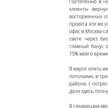
Постепенно в но
клиенты верну
восторженных от
проекта эти же 
офис в Москва-си
свете через би
главный бонус о
15% моего време
В марте опять ж
потолками, в тр
районе, с потря
дали здесь полн
В следующем меся