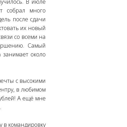
лучилось. В июле
т собрал много
дель после сдачи
ктовать их новый
связи со всеми на
вершению. Самый
а занимает около
мечты с высокими
ентру, в любимом
ублей! А ещё мне
.
чу в командировку