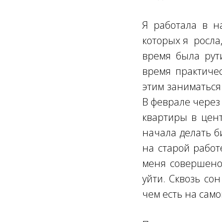
Я работала в н
которых я росла
время была рут
время практичес
этим заниматься.
В феврале через
квартиры в цент
начала делать б
на старой работ
меня совершено 
уйти. Сквозь со
чем есть на сам