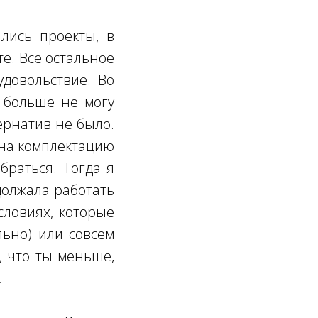
лись проекты, в
е. Все остальное
довольствие. Во
и больше не могу
тернатив не было.
 на комплектацию
браться. Тогда я
должала работать
словиях, которые
льно) или совсем
, что ты меньше,
.