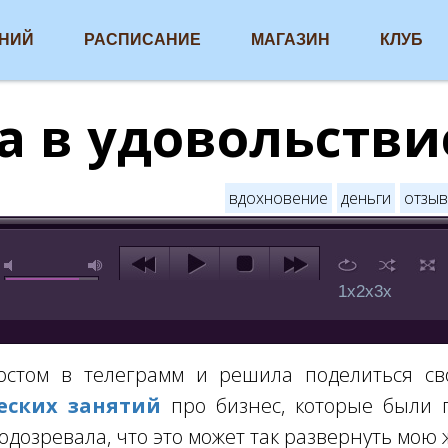
АНИЙ
РАСПИСАНИЕ
МАГАЗИН
КЛУБ
а в удовольстви
вдохновение
деньги
отзыв
1x
2x
3x
остом в телеграмм и решила поделиться св
еских занятий
про бизнес, которые были п
одозревала, что это может так развернуть мою