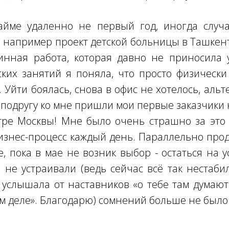
айме удаленно не первый год, иногда случа
, например проект детской больницы в Ташкент
инная работа, которая давно не приносила у
ких занятий я поняла, что просто физическ
 Уйти боялась, снова в офис не хотелось, аль
 подругу ко мне пришли мои первые заказчики
ре Москвы! Мне было очень страшно за это 
изнес-процесс каждый день. Параллельно про
е, пока в мае не возник выбор - остаться на у
не устраивали (ведь сейчас всё так нестаби
н услышала от наставников «о тебе там думают
ом деле». Благодарю) сомнений больше не было