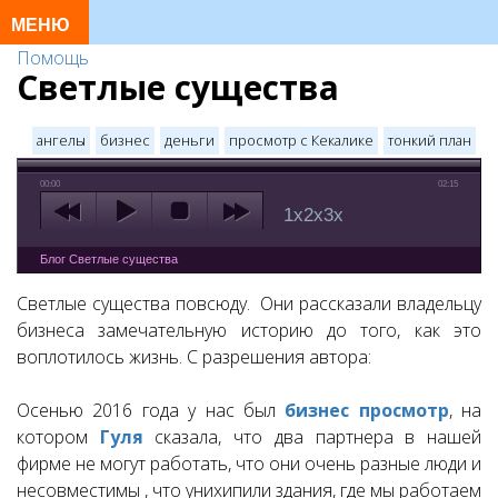
Помощь
Светлые существа
ангелы
бизнес
деньги
просмотр с Кекалике
тонкий план
00:00
02:15
1x
2x
3x
Блог Светлые существа
Светлые существа повсюду. Они рассказали владельцу
бизнеса замечательную историю до того, как это
воплотилось жизнь. С разрешения автора:
Осенью 2016 года у нас был
бизнес просмотр
, на
котором
Гуля
сказала, что два партнера в нашей
фирме не могут работать, что они очень разные люди и
несовместимы , что унихипили здания, где мы работаем