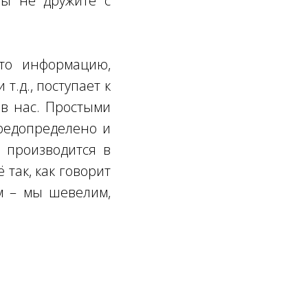
вы не дружите с
что информацию,
т.д., поступает к
 в нас. Простыми
предопределено и
 производится в
так, как говорит
м – мы шевелим,