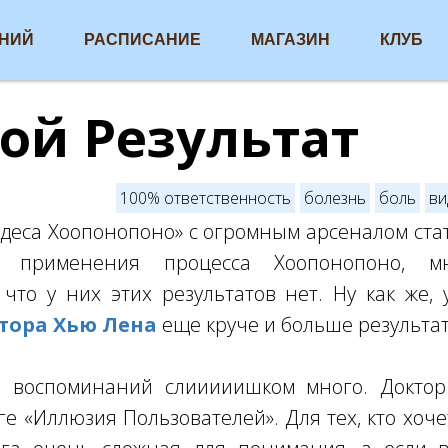
АНИЙ
РАСПИСАНИЕ
МАГАЗИН
КЛУБ
ой Результат
100% ответственность
болезнь
боль
ви
удеса Хоопонопоно» с огромным арсеналом ста
т применения процесса Хоопонопоно, м
 что у них этих результатов нет. Ну как же, 
тора Хью Лена
еще круче и больше результат.
о воспоминаний слииииишком много. Докто
ге «Иллюзия Пользователей». Для тех, кто хоче