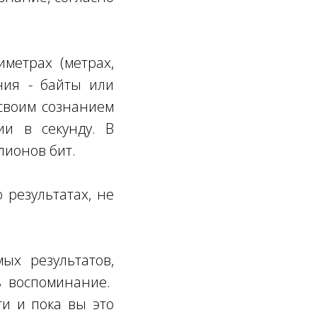
метрах (метрах,
ния - байты или
 своим сознанием
и в секунду. В
лионов бит.
 результатах, не
ых результатов,
ть воспоминание.
ти и пока вы это