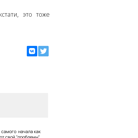
стати, это тоже
с самого начала как
 от свой "проблемы"