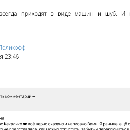
всегда приходят в виде машин и шуб. И к
 Поликофф
я 23:46
ить комментарий —
на
с Кекалике ❤️ всё верно сказано и написано Вами .Я раньше ещё 
 то не представляла, как можно отпустить, забыть и переключиться