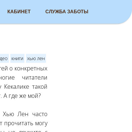
КАБИНЕТ
СЛУЖБА ЗАБОТЫ
део
книги
хью лен
тей о конкретных
ногие читатели
у Кекалике такой
 А где же мой?
р Хью Лен часто
т прочитать могу