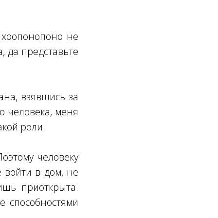
о хоопонопоно не
а, да представьте
ана, взявшись за
о человека, меня
акой роли.
Поэтому человеку
 войти в дом, не
ишь приоткрыта.
те способностями