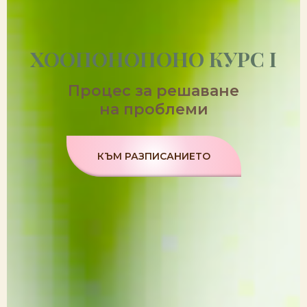
ХООПОНОПОНО
КУРС I
Процес за решаване
на проблеми
КЪМ РАЗПИСАНИЕТО