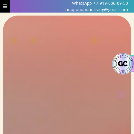
WhatsApp +7-919-606-09-50
hooponopono.living@gmail.com