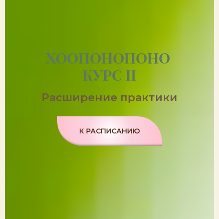
ХООПОНОПОНО
КУРС II
Расширение практики
К РАСПИСАНИЮ